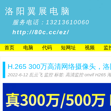
洛阳翼展电脑
服务电话：13213610060
http://80c.cc/ez/
首页
电脑
代码
短网址
视频
监
H.265 300万高清网络摄像头
2022-6-12
乱云飞
监控
标签:
高清监控
onvif
H265