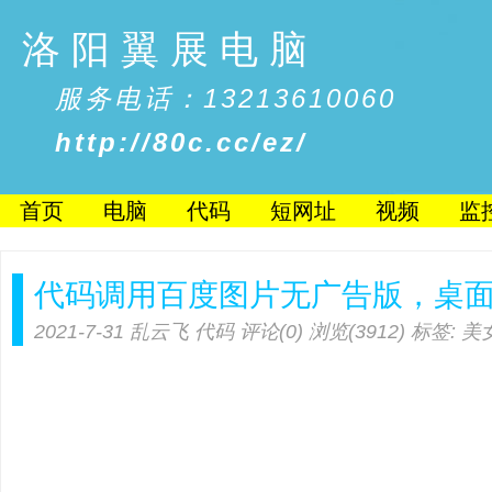
洛阳翼展电脑
服务电话：13213610060
http://80c.cc/ez/
首页
电脑
代码
短网址
视频
监
代码调用百度图片无广告版，桌
2021-7-31
乱云飞
代码
评论(0)
浏览(3912)
标签:
美