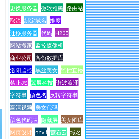
更换服务器
微软雅黑
路由站
取流
绑定域名
维度
迁移服务器
代码
H265
网站搬家
监控摄像机
商业公司
备份数据库
洛阳监控
黑丝美女
监控直播
禁止JS
翼展科技
谐波浪涌
字符串
颜色名
反转字符串
高清视频
美女代码
颜色代码表
隐藏层
美女图库
网页设计
onvif
萤石云
域名