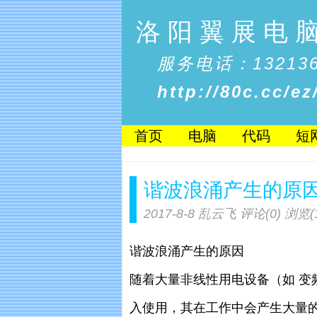
洛阳翼展电
服务电话：132136
http://80c.cc/ez
首页
电脑
代码
短
谐波浪涌产生的原
2017-8-8
乱云飞
评论(0)
浏览(1
谐波浪涌产生的原因
随着大量非线性用电设备（如 变
入使用，其在工作中会产生大量