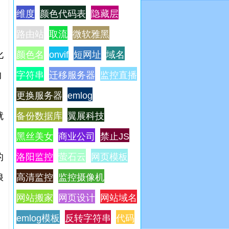
维度
颜色代码表
隐藏层
路由站
取流
微软雅黑
化
颜色名
onvif
短网址
域名
的
字符串
迁移服务器
监控直播
更换服务器
emlog
就
备份数据库
翼展科技
黑丝美女
商业公司
禁止JS
的
洛阳监控
萤石云
网页模板
浪
高清监控
监控摄像机
网站搬家
网页设计
网站域名
emlog模板
反转字符串
代码