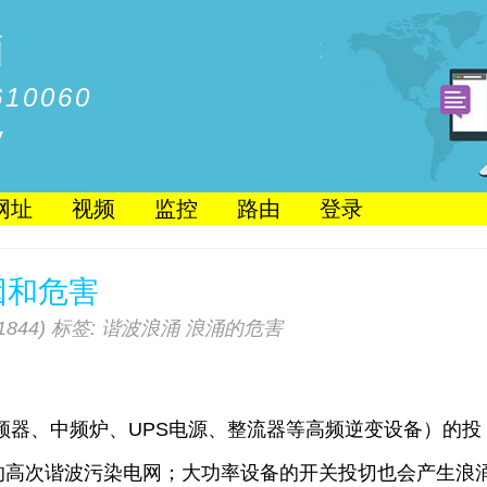
脑
10060
/
网址
视频
监控
路由
登录
因和危害
844)
标签:
谐波浪涌
浪涌的危害
频器、中频炉、UPS电源、整流器等高频逆变设备）的投
的高次谐波污染电网；大功率设备的开关投切也会产生浪